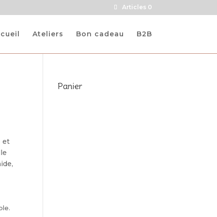
Articles 0
cueil
Ateliers
Bon cadeau
B2B
Panier
 et
le
ide,
ble.