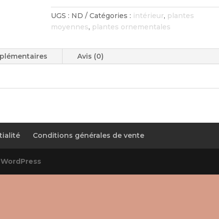
UGS :
ND
Catégories :
intérieur
,
plantes
moyennes
,
plantes ornementales
plémentaires
Avis (0)
ialité
Conditions générales de vente
r
WordPress