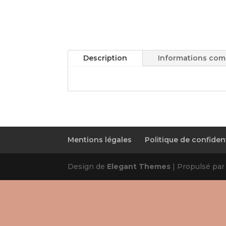
Description
Informations com
Mentions légales
Politique de confident
Design de
Elegant Themes
| Propulsé pa