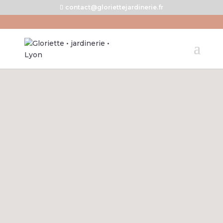
contact@gloriettejardinerie.fr
Tout ce que vous devez savoir
sur l’utilisation de vos données
personnelles sur notre site.