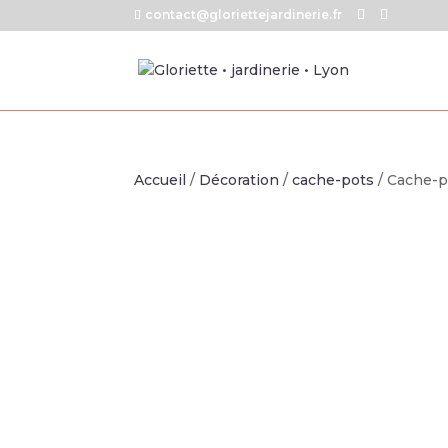
contact@gloriettejardinerie.fr
Accueil
/
Décoration
/
cache-pots
/ Cache-p