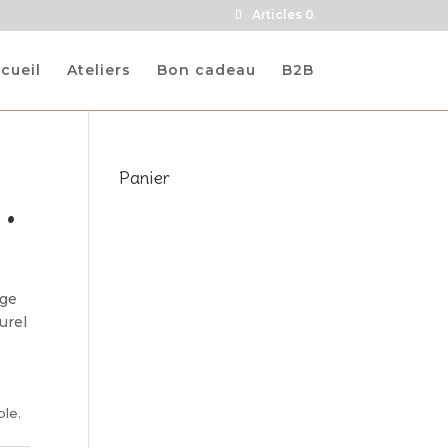
Articles 0
cueil
Ateliers
Bon cadeau
B2B
Panier
 •
nge
urel
ble.