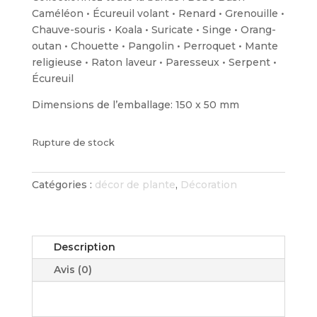
Caméléon • Écureuil volant • Renard • Grenouille •
Chauve-souris • Koala • Suricate • Singe • Orang-
outan • Chouette • Pangolin • Perroquet • Mante
religieuse • Raton laveur • Paresseux • Serpent •
Écureuil
Dimensions de l’emballage: 150 x 50 mm
Rupture de stock
Catégories :
décor de plante
,
Décoration
Description
Avis (0)