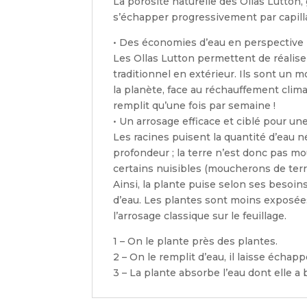
La porosité naturelle des Ollas Lutton, g
s’échapper progressivement par capilla
• Des économies d’eau en perspective
Les Ollas Lutton permettent de réalise
traditionnel en extérieur. Ils sont un 
la planète, face au réchauffement clim
remplit qu’une fois par semaine !
• Un arrosage efficace et ciblé pour u
Les racines puisent la quantité d’eau n
profondeur ; la terre n’est donc pas 
certains nuisibles (moucherons de terr
Ainsi, la plante puise selon ses besoin
d’eau. Les plantes sont moins exposées
l’arrosage classique sur le feuillage.
1 – On le plante près des plantes.
2 – On le remplit d’eau, il laisse échappe
3 – La plante absorbe l’eau dont elle a