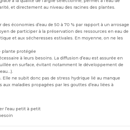
râce à la qualité de l’argile sélectionné, permet à l’eau de
rité, et directement au niveau des racines des plantes.
r des économies d’eau de 50 à 70 % par rapport à un arrosage
moyen de participer à la préservation des ressources en eau de
atique et aux sécheresses estivales. En moyenne, on ne les
ne plante protégée
écessaire à leurs besoins. La diffusion d’eau est assurée en
mouillée en surface, évitant notamment le développement de
eau…).
s. Elle ne subit donc pas de stress hydrique lié au manque
 aux maladies propagées par les gouttes d’eau liées à
r l’eau petit à petit
 besoin