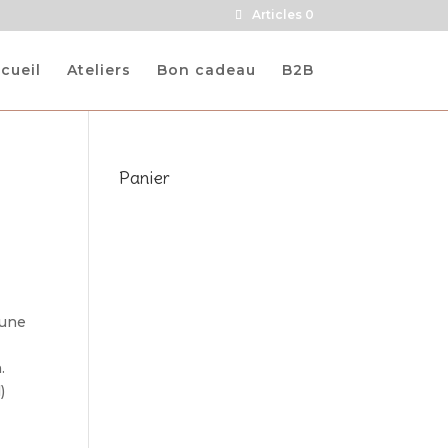
Articles 0
cueil
Ateliers
Bon cadeau
B2B
Panier
 une
.
)