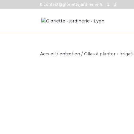
contact@gloriettejardinerie.fr
Accueil
/
entretien
/ Ollas à planter • irriga