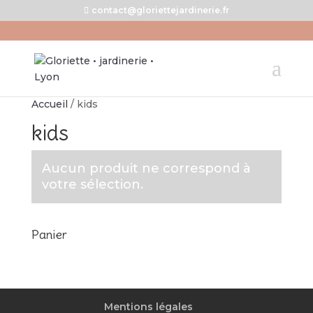
contact@gloriettejardinerie.fr
Accueil
/ kids
kids
Aucun produit ne correspond à
votre sélection.
Panier
Mentions légales